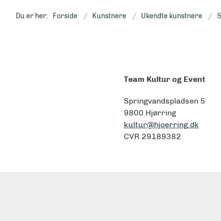
Du er her:
Forside
Kunstnere
Ukendte kunstnere
S
Team Kultur og Event
Springvandspladsen 5
9800 Hjørring
kultur@hjoerring.dk
CVR 29189382