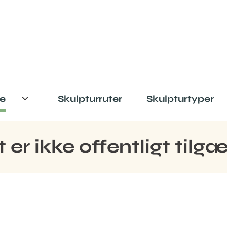
e
Skulpturruter
Skulpturtyper
er ikke offentligt tilg