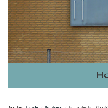
Ho
Du er her:
Forside
Kunstnere
Hofmeister, Poul (1923