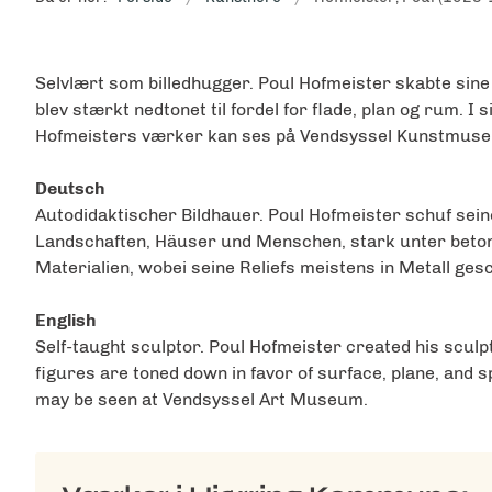
Selvlært som billedhugger. Poul Hofmeister skabte sine 
blev stærkt nedtonet til fordel for flade, plan og rum. 
Hofmeisters værker kan ses på Vendsyssel Kunstmus
Deutsch
Autodidaktischer Bildhauer. Poul Hofmeister schuf sein
Landschaften, Häuser und Menschen, stark unter beton
Materialien, wobei seine Reliefs meistens in Metall 
English
Self-taught sculptor. Poul Hofmeister created his sculptu
figures are toned down in favor of surface, plane, and 
may be seen at Vendsyssel Art Museum.