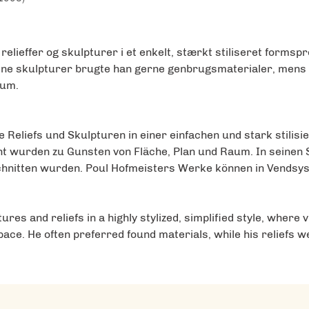
relieffer og skulpturer i et enkelt, stærkt stiliseret forms
I sine skulpturer brugte han gerne genbrugsmaterialer, mens h
eum.
e Reliefs und Skulpturen in einer einfachen und stark stili
t wurden zu Gunsten von Fläche, Plan und Raum. In seinen 
geschnitten wurden. Poul Hofmeisters Werke können in Vend
res and reliefs in a highly stylized, simplified style, where
space. He often preferred found materials, while his reliefs 