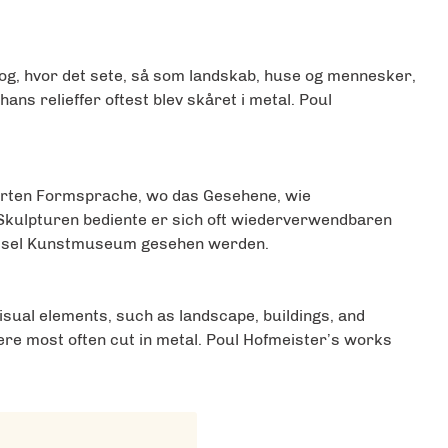
prog, hvor det sete, så som landskab, huse og mennesker,
ans relieffer oftest blev skåret i metal. Poul
sierten Formsprache, wo das Gesehene, wie
Skulpturen bediente er sich oft wiederverwendbaren
syssel Kunstmuseum gesehen werden.
 visual elements, such as landscape, buildings, and
were most often cut in metal. Poul Hofmeister’s works