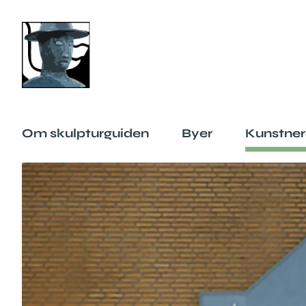
Om skulpturguiden
Byer
Kunstner