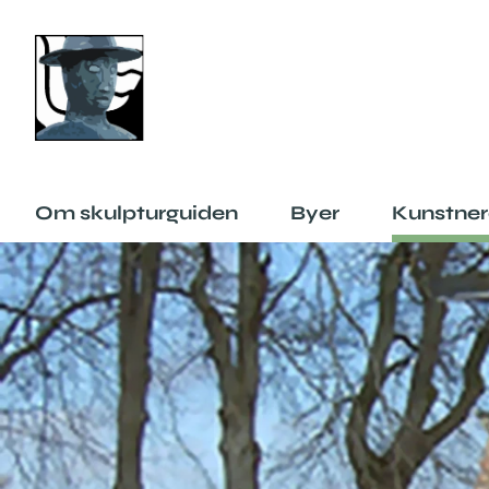
Om skulpturguiden
Byer
Kunstner