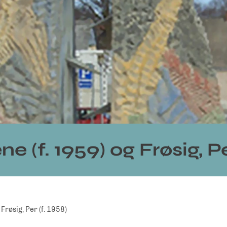
ene (f. 1959) og Frøsig, Pe
 Frøsig, Per (f. 1958)