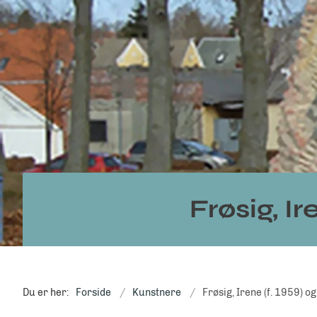
Frøsig, Ir
Du er her:
Forside
Kunstnere
Frøsig, Irene (f. 1959) og