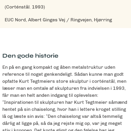
(Corténstål. 1993)
EUC Nord, Albert Ginges Vej / Ringvejen, Hjørring
Den gode historie
En på en gang kompakt og åben metalstruktur uden
reference til noget genkendeligt. Sådan kunne man godt
opfatte Kurt Tegtmeiers store skulptur i corténstål, men
læser man en omtale af skulpturen fra indvielsen i 1993,
får man en helt anden indgang til oplevelsen:
”Inspirationen til skulpturen har Kurt Tegtmeier såmænd
hentet på sin chaiselong, hvor han i lettere kroget stilling
lå og læste sin avis: ”Den chaiselong var altså temmelig
dårlig at ligge på, så da jeg rejste mig op, var jeg meget
stiv i kroppen. Det korte glimt og den følelse har jeg