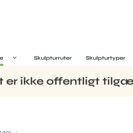
e
Skulpturruter
Skulpturtyper
er ikke offentligt tilg