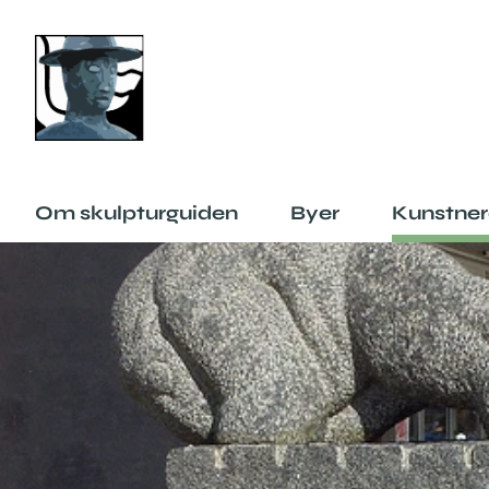
Om skulpturguiden
Byer
Kunstner