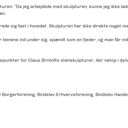
lpturen: ”Da jeg arbejdede med skulpturen, kunne jeg ikke l
en.
strede sig fast i hovedet. Skulpturen har ikke direkte noget 
benene ind under sig, spændt som en fjeder, og man får indtry
punkter for Claus Ørntofts stenskulpturer, der netop i dy
ev Borgerforening, Bindslev Erhvervsforening, Bindslev Han