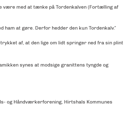
ade være med at tænke på Tordenkalven (Fortælling af
med ham at gøre. Derfor hedder den kun Tordenkalv.”
kket af, at den lige om lidt springer ned fra sin plint
namikken synes at modsige granittens tyngde og
dels- og Håndværkerforening, Hirtshals Kommunes