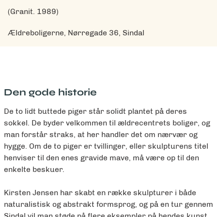
(Granit. 1989)
Ældreboligerne, Nørregade 36, Sindal
Den gode historie
De to lidt buttede piger står solidt plantet på deres
sokkel. De byder velkommen til ældrecentrets boliger, og
man forstår straks, at her handler det om nærvær og
hygge. Om de to piger er tvillinger, eller skulpturens titel
henviser til den enes gravide mave, må være op til den
enkelte beskuer.
Kirsten Jensen har skabt en række skulpturer i både
naturalistisk og abstrakt formsprog, og på en tur gennem
Sindal vil man støde på flere eksempler på hendes kunst.