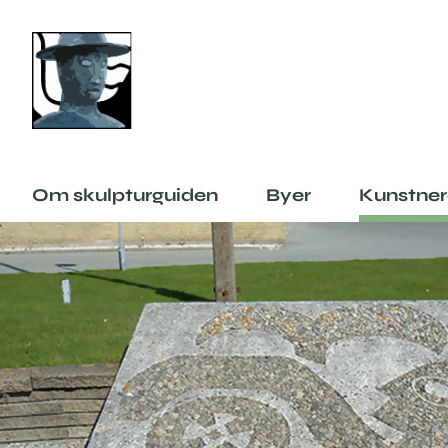
Om skulpturguiden
Byer
Kunstner